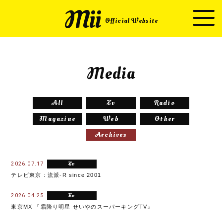
Mii
Official Website
Media
All
Tv
Radio
Magazine
Web
Other
Archives
tv
2026.07.17
テレビ東京 : 流派-R since 2001
tv
2026.04.25
東京MX 『霜降り明星 せいやのスーパーキングTV』